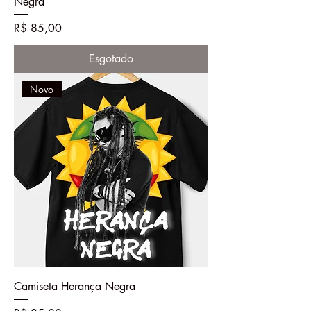
Negra
Preço
R$ 85,00
Esgotado
Novo
Camiseta Herança Negra