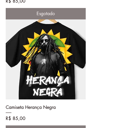
Preço
R$ 85,00
Esgotado
Camiseta Herança Negra
Preço
R$ 85,00