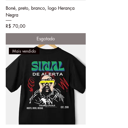
Boné, preto, branco, logo Herança
Negra
Preço
R$ 70,00
Esgotado
Mais vendido